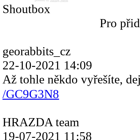
powered by
Surfing Waves
Shoutbox
Pro přid
georabbits_cz
22-10-2021 14:09
Až tohle někdo vyřešíte, de
/GC9G3N8
HRAZDA team
19-07-2021 11:58