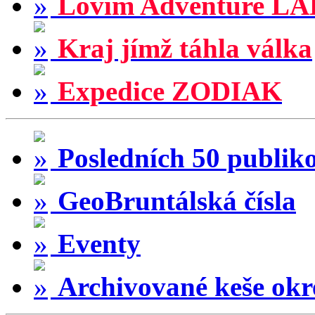
Lovím Adventure LA
Kraj jímž táhla válka
Expedice ZODIAK
Posledních 50 publik
GeoBruntálská čísla
Eventy
Archivované keše okr