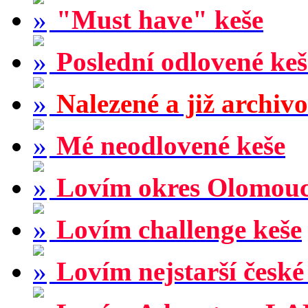
"Must have" keše
Poslední odlovené keš
Nalezené a již archiv
Mé neodlovené keše
Lovím okres Olomou
Lovím challenge keše
Lovím nejstarší české