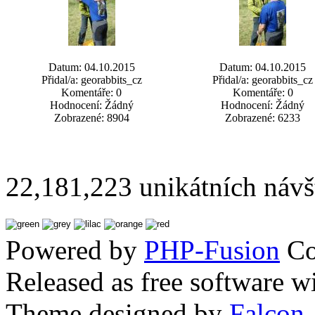
Datum: 04.10.2015
Datum: 04.10.2015
Přidal/a: georabbits_cz
Přidal/a: georabbits_cz
Komentáře: 0
Komentáře: 0
Hodnocení: Žádný
Hodnocení: Žádný
Zobrazené: 8904
Zobrazené: 6233
22,181,223 unikátních návš
Powered by
PHP-Fusion
Co
Released as free software w
Theme designed by
Falcon