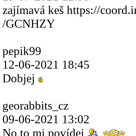
zajímavá keš https://coord.i
/GCNHZY
pepik99
12-06-2021 18:45
Dobjej
georabbits_cz
09-06-2021 13:02
No to mi povídej