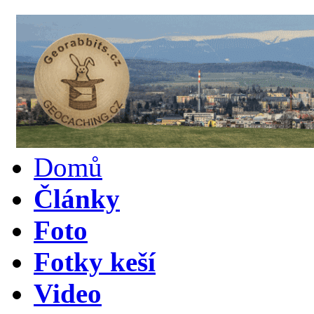
Domů
Články
Foto
Fotky keší
Video