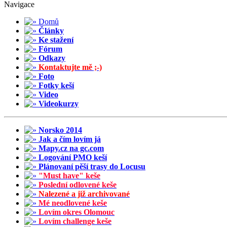
Navigace
Domů
Články
Ke stažení
Fórum
Odkazy
Kontaktujte mě ;-)
Foto
Fotky keší
Video
Videokurzy
Norsko 2014
Jak a čím lovím já
Mapy.cz na gc.com
Logování PMO keší
Plánovaní pěší trasy do Locusu
"Must have" keše
Poslední odlovené keše
Nalezené a již archivované
Mé neodlovené keše
Lovím okres Olomouc
Lovím challenge keše