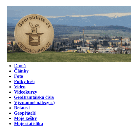
Domů
Články
Foto
Fotky keší
Video
Videokurzy
GeoBruntálská čísla
Významné nálezy :-)
Betatest
Geopřátelé
Moje kešky
Moje statistika