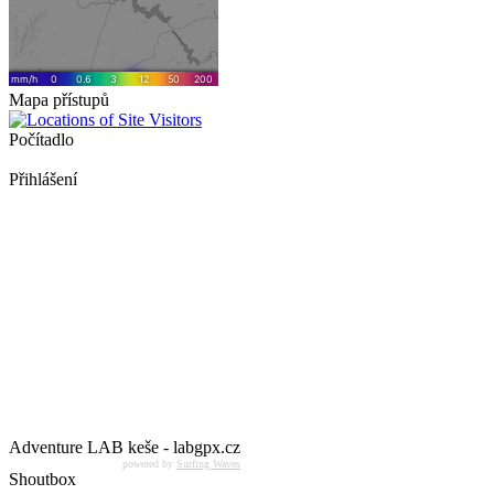
Mapa přístupů
Počítadlo
Přihlášení
Adventure LAB keše - labgpx.cz
powered by
Surfing Waves
Shoutbox