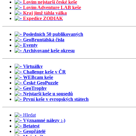
Lovím nejstarší české keše
Lovím Adventure LAB keše
Kraj jímž táhla válka
Expedice ZODIAK
Posledních 50 publikovaných
GeoBruntálská čísla
Eventy
Archivované keše okresu
Virtuálky
Challenge keše v ČR
WEBcam keše
České GeoPuzzle
GeoTrophy
Nejstarší keše u sousedů
První keše v evropských státech
Hledat
Významné nálezy :-)
Betatest
Geopřátelé