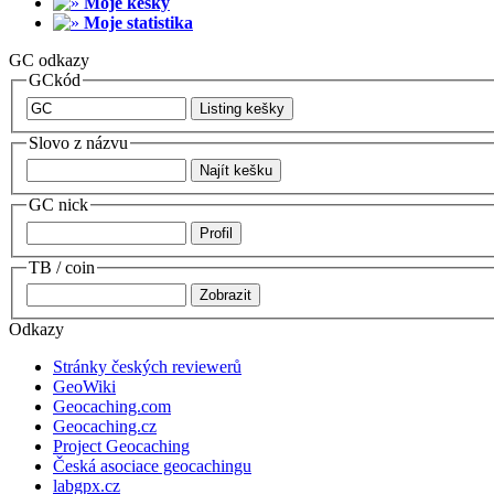
Moje kešky
Moje statistika
GC odkazy
GCkód
Slovo z názvu
GC nick
TB / coin
Odkazy
Stránky českých reviewerů
GeoWiki
Geocaching.com
Geocaching.cz
Project Geocaching
Česká asociace geocachingu
labgpx.cz