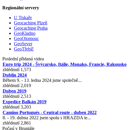
Regionální servery
U Tiskaře
Geocaching Plzeň
Geocaching Praha
GeoKladno
GeoOlomouc
GeoSever
GeoTřebíč
Poslední přidaná videa
Euro trip 2024 - Švýcarsko, Itálie, Monako, Francie, Rakousko
zhlédnutí 1,573
Dublin 2024
Během 9. - 13. ledna 2024 jsme společně...
zhlédnutí 2,019
Duben 2019
zhlédnutí 2,513
Expedice Balkán 2019
zhlédnutí 3,203
Camino Portugués - Central route - duben 2022
8. - 19. dubna 2022 jsem spolu s HRAZDA te...
zhlédnutí 2,861
Počasí v Bruntále