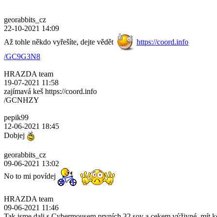
georabbits_cz
22-10-2021 14:09
Až tohle někdo vyřešíte, dejte vědět
https://coord.info
/GC9G3N8
HRAZDA team
19-07-2021 11:58
zajímavá keš https://coord.info
/GCNHZY
pepik99
12-06-2021 18:45
Dobjej
georabbits_cz
09-06-2021 13:02
No to mi povídej
HRAZDA team
09-06-2021 11:46
Tak jsme dali s Cybermousem prvních 32 sov a cekem výživné, mít k