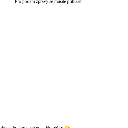
Pro přidání zprávy se musíte přihlásit.
olo tak ho tam nechám, a jdu pěšky