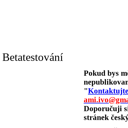
Betatestování
Pokud bys měl
nepublikovan
"
Kontaktujt
ami.ivo@gma
Doporučuji si
stránek česk