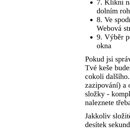
7. Klikni n
dolním ro
8. Ve spod
Webová str
9. Výběr p
okna
Pokud jsi sprá
Tvé keše budeš
cokoli dalšího
zazipování) a
složky - komp
naleznete tře
Jakkoliv složi
desítek sekund