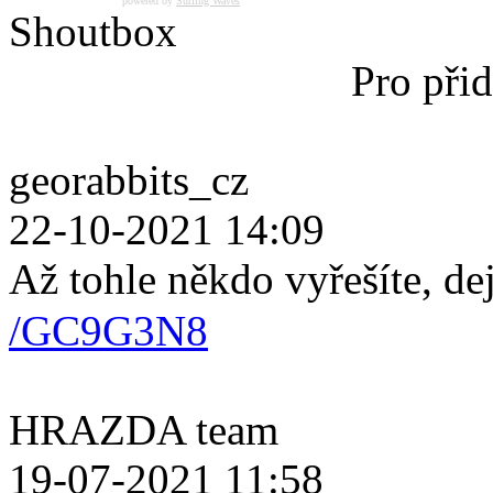
powered by
Surfing Waves
Shoutbox
Pro přid
georabbits_cz
22-10-2021 14:09
Až tohle někdo vyřešíte, de
/GC9G3N8
HRAZDA team
19-07-2021 11:58