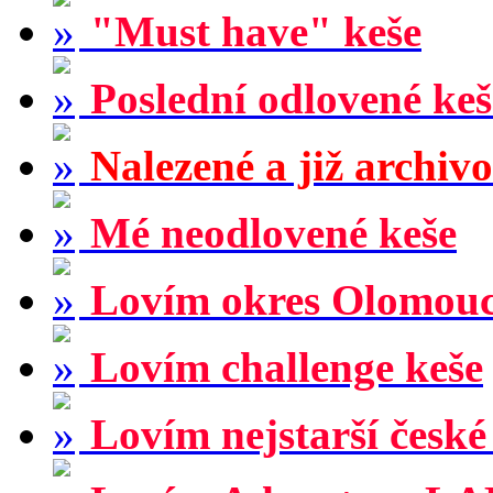
"Must have" keše
Poslední odlovené keš
Nalezené a již archiv
Mé neodlovené keše
Lovím okres Olomou
Lovím challenge keše
Lovím nejstarší české