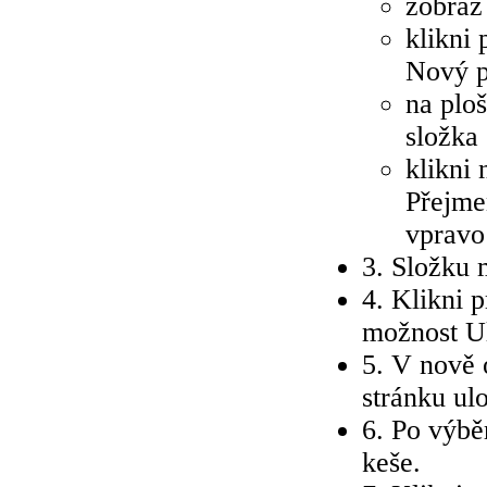
zobraz
klikni
Nový p
na plo
složka
klikni
Přejme
vpravo
3. Složku 
4. Klikni 
možnost U
5. V nově 
stránku ul
6. Po výbě
keše.