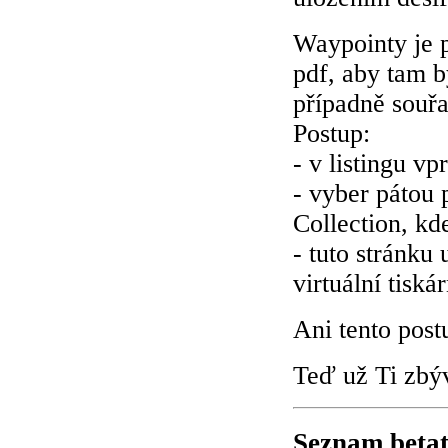
Waypointy je 
pdf, aby tam b
případně souřa
Postup:
- v listingu v
- vyber pátou 
Collection, kd
- tuto stránku
virtuální tisk
Ani tento post
Teď už Ti zbývá
Seznam betat