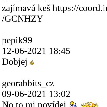
zajímavá keš https://coord.i
/GCNHZY
pepik99
12-06-2021 18:45
Dobjej
georabbits_cz
09-06-2021 13:02
No to mi povídej