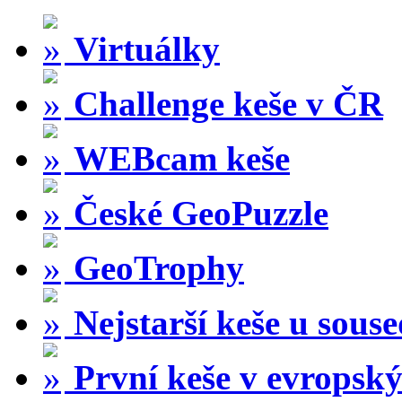
Virtuálky
Challenge keše v ČR
WEBcam keše
České GeoPuzzle
GeoTrophy
Nejstarší keše u sous
První keše v evropský