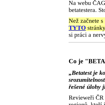
Na webu ČAGE
betatestera. St
Než začnete s 
TYTO
stránky
si práci a nerv
Co je "BET
„Betatest je k
srozumitelnost
řešené úlohy 
Revieweři ČR 
regionů, kteří