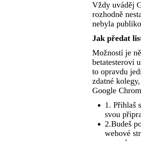
Vždy uváděj G
rozhodně nesta
nebyla publiko
Jak předat lis
Možností je ně
betatesterovi 
to opravdu je
zdatné kolegy
Google Chrome
1. Přihlaš 
svou připr
2.Budeš po
webové str