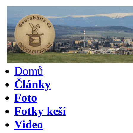
Domů
Články
Foto
Fotky keší
Video