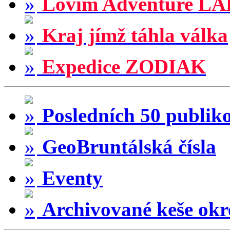
Lovím Adventure LA
Kraj jímž táhla válka
Expedice ZODIAK
Posledních 50 publik
GeoBruntálská čísla
Eventy
Archivované keše okr