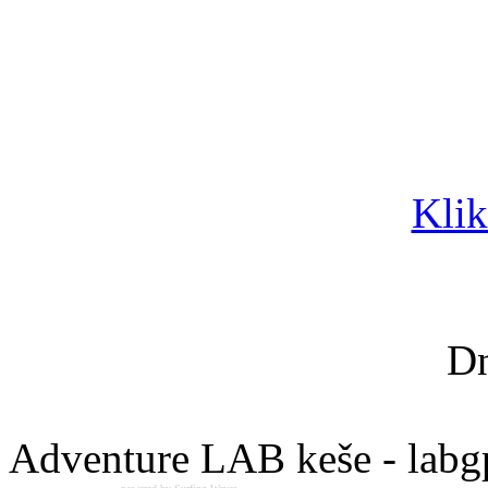
Klik
Dn
Adventure LAB keše - labg