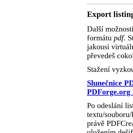
Export listi
Další možností
formátu
pdf
. S
jakousi virtuá
převedeš coko
Stažení vyzko
Slunečnice P
PDForge.org 
Po odeslání li
textu/souboru/
právě PDFCreat
uložením dešif