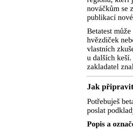
nováčkům se z
publikací nové
Betatest může 
hvězdiček nebo
vlastních zkuš
u dalších keší
zakladatel zna
Jak připravi
Potřebuješ bet
poslat podklad
Popis a označ