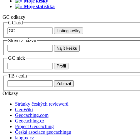
Moje kešky
Moje statistika
GC odkazy
GCkód
Slovo z názvu
GC nick
TB / coin
Odkazy
Stránky českých reviewerů
GeoWiki
Geocaching.com
Geocaching.cz
Project Geocaching
Česká asociace geocachingu
labgpx.cz