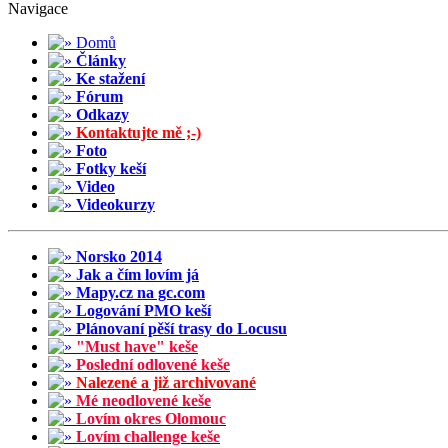
Navigace
Domů
Články
Ke stažení
Fórum
Odkazy
Kontaktujte mě ;-)
Foto
Fotky keší
Video
Videokurzy
Norsko 2014
Jak a čím lovím já
Mapy.cz na gc.com
Logování PMO keší
Plánovaní pěší trasy do Locusu
"Must have" keše
Poslední odlovené keše
Nalezené a již archivované
Mé neodlovené keše
Lovím okres Olomouc
Lovím challenge keše