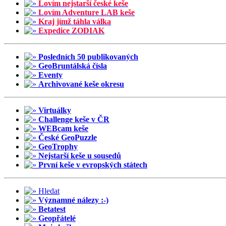
Lovím nejstarší české keše
Lovím Adventure LAB keše
Kraj jímž táhla válka
Expedice ZODIAK
Posledních 50 publikovaných
GeoBruntálská čísla
Eventy
Archivované keše okresu
Virtuálky
Challenge keše v ČR
WEBcam keše
České GeoPuzzle
GeoTrophy
Nejstarší keše u sousedů
První keše v evropských státech
Hledat
Významné nálezy :-)
Betatest
Geopřátelé