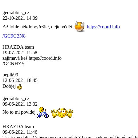
georabbits_cz
22-10-2021 14:09
Až tohle někdo vyřešíte, dejte vědět
https://coord.info
/GC9G3N8
HRAZDA team
19-07-2021 11:58
zajímavá keš https://coord.info
/GCNHZY
pepik99
12-06-2021 18:45
Dobjej
georabbits_cz
09-06-2021 13:02
No to mi povídej
HRAZDA team
09-06-2021 11:46
Tak jsme dali s Cybermousem prvních 32 sov a cekem výživné, mít k