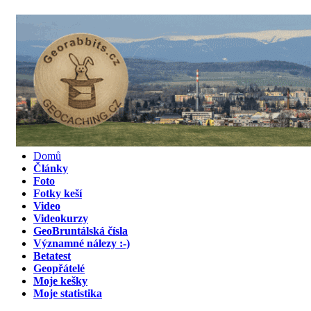
Domů
Články
Foto
Fotky keší
Video
Videokurzy
GeoBruntálská čísla
Významné nálezy :-)
Betatest
Geopřátelé
Moje kešky
Moje statistika