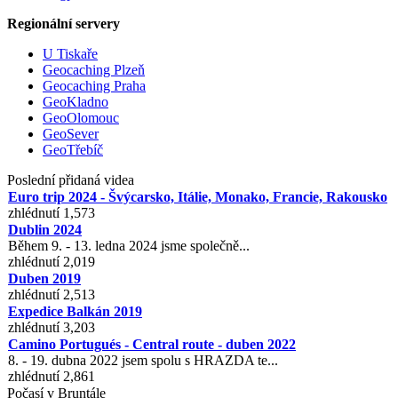
Regionální servery
U Tiskaře
Geocaching Plzeň
Geocaching Praha
GeoKladno
GeoOlomouc
GeoSever
GeoTřebíč
Poslední přidaná videa
Euro trip 2024 - Švýcarsko, Itálie, Monako, Francie, Rakousko
zhlédnutí 1,573
Dublin 2024
Během 9. - 13. ledna 2024 jsme společně...
zhlédnutí 2,019
Duben 2019
zhlédnutí 2,513
Expedice Balkán 2019
zhlédnutí 3,203
Camino Portugués - Central route - duben 2022
8. - 19. dubna 2022 jsem spolu s HRAZDA te...
zhlédnutí 2,861
Počasí v Bruntále