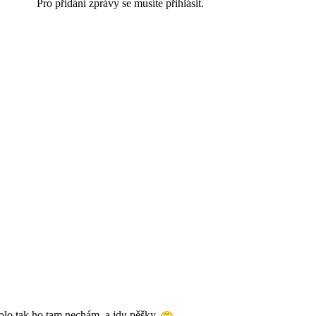
Pro přidání zprávy se musíte přihlásit.
olo tak ho tam nechám, a jdu pěšky