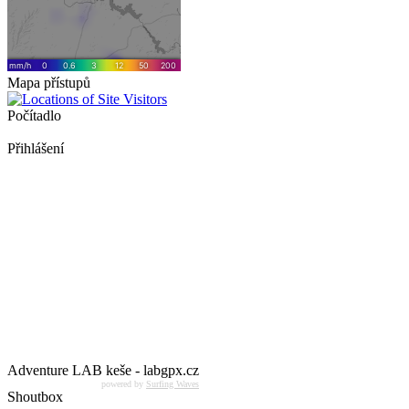
Mapa přístupů
Počítadlo
Přihlášení
Adventure LAB keše - labgpx.cz
powered by
Surfing Waves
Shoutbox