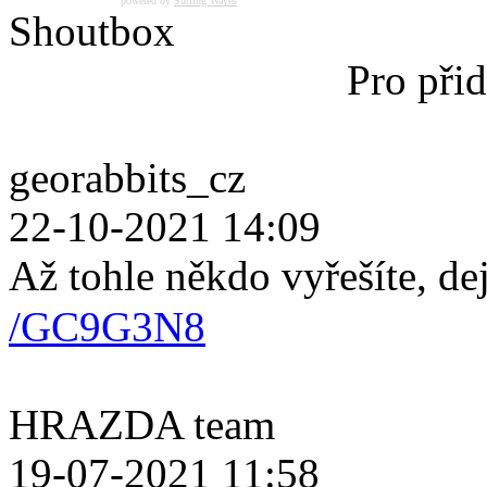
powered by
Surfing Waves
Shoutbox
Pro přid
georabbits_cz
22-10-2021 14:09
Až tohle někdo vyřešíte, de
/GC9G3N8
HRAZDA team
19-07-2021 11:58