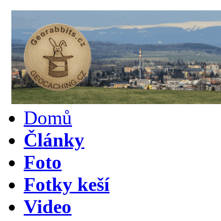
Domů
Články
Foto
Fotky keší
Video