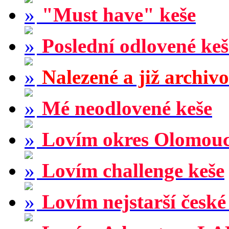
"Must have" keše
Poslední odlovené keš
Nalezené a již archiv
Mé neodlovené keše
Lovím okres Olomou
Lovím challenge keše
Lovím nejstarší české