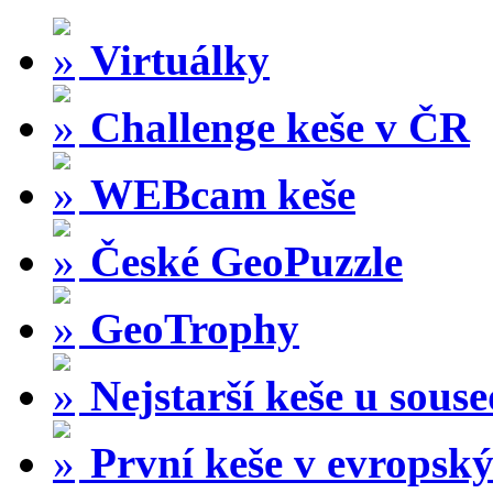
Virtuálky
Challenge keše v ČR
WEBcam keše
České GeoPuzzle
GeoTrophy
Nejstarší keše u sous
První keše v evropský