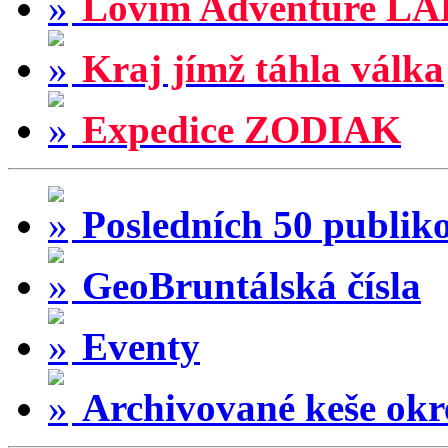
Lovím Adventure LA
Kraj jímž táhla válka
Expedice ZODIAK
Posledních 50 publik
GeoBruntálská čísla
Eventy
Archivované keše okr