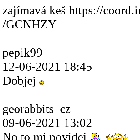
zajímavá keš https://coord.i
/GCNHZY
pepik99
12-06-2021 18:45
Dobjej
georabbits_cz
09-06-2021 13:02
No to mi povídej