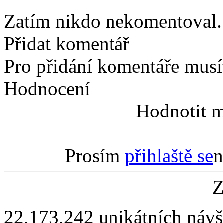
Zatím nikdo nekomentoval. 
Přidat komentář
Pro přidání komentáře musít
Hodnocení
Hodnotit m
Prosím
přihlaště se
n
Z
22,173,242 unikátních návš