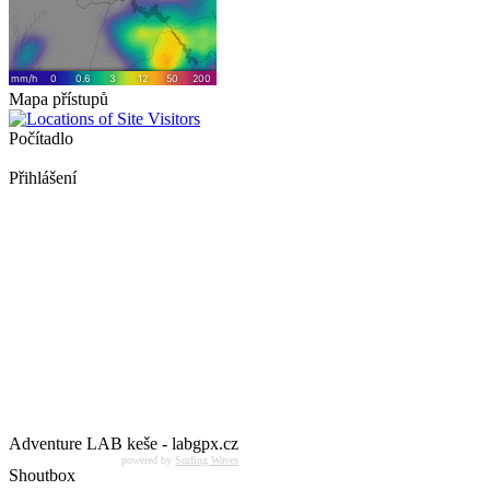
Mapa přístupů
Počítadlo
Přihlášení
Adventure LAB keše - labgpx.cz
powered by
Surfing Waves
Shoutbox