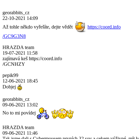
georabbits_cz
22-10-2021 14:09
Až tohle někdo vyřešíte, dejte vědět
https://coord.info
/GC9G3N8
HRAZDA team
19-07-2021 11:58
zajímavá keš https://coord.info
/GCNHZY
pepik99
12-06-2021 18:45
Dobjej
georabbits_cz
09-06-2021 13:02
No to mi povídej
HRAZDA team
09-06-2021 11:46
Tak jsme dali s Cybermousem prvních 32 sov a cekem výživné, mít k