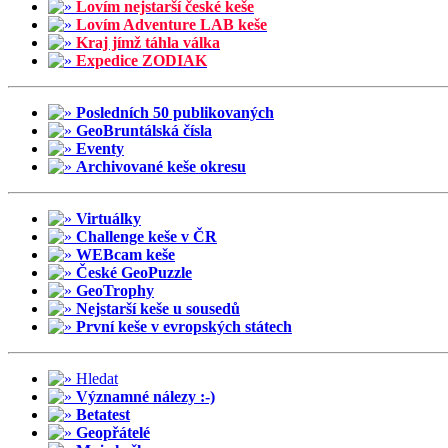
Lovím nejstarší české keše
Lovím Adventure LAB keše
Kraj jímž táhla válka
Expedice ZODIAK
Posledních 50 publikovaných
GeoBruntálská čísla
Eventy
Archivované keše okresu
Virtuálky
Challenge keše v ČR
WEBcam keše
České GeoPuzzle
GeoTrophy
Nejstarší keše u sousedů
První keše v evropských státech
Hledat
Významné nálezy :-)
Betatest
Geopřátelé