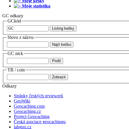
Moje kešky
Moje statistika
GC odkazy
GCkód
Slovo z názvu
GC nick
TB / coin
Odkazy
Stránky českých reviewerů
GeoWiki
Geocaching.com
Geocaching.cz
Project Geocaching
Česká asociace geocachingu
labgpx.cz