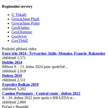
Regionální servery
U Tiskaře
Geocaching Plzeň
Geocaching Praha
GeoKladno
GeoOlomouc
GeoSever
GeoTřebíč
Poslední přidaná videa
Euro trip 2024 - Švýcarsko, Itálie, Monako, Francie, Rakousko
zhlédnutí 1,571
Dublin 2024
Během 9. - 13. ledna 2024 jsme společně...
zhlédnutí 2,018
Duben 2019
zhlédnutí 2,511
Expedice Balkán 2019
zhlédnutí 3,202
Camino Portugués - Central route - duben 2022
8. - 19. dubna 2022 jsem spolu s HRAZDA te...
zhlédnutí 2,860
Počasí v Bruntále