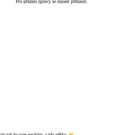
Pro přidání zprávy se musíte přihlásit.
olo tak ho tam nechám, a jdu pěšky