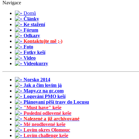
Navigace
Domů
Články
Ke stažení
Fórum
Odkazy
Kontaktujte mě ;-)
Foto
Fotky keší
Video
Videokurzy
Norsko 2014
Jak a čím lovím já
Mapy.cz na gc.com
Logování PMO keší
Plánovaní pěší trasy do Locusu
"Must have" keše
Poslední odlovené keše
Nalezené a již archivované
Mé neodlovené keše
Lovím okres Olomouc
Lovím challenge keše