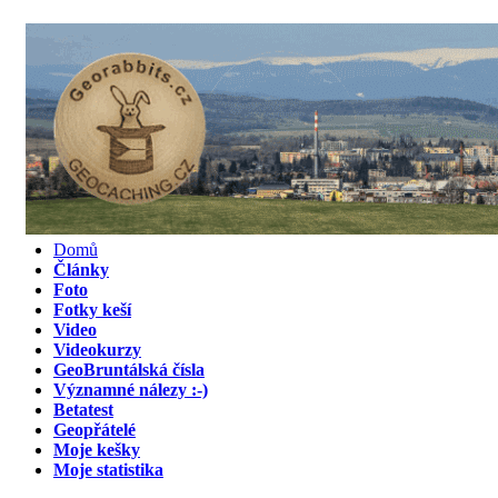
Domů
Články
Foto
Fotky keší
Video
Videokurzy
GeoBruntálská čísla
Významné nálezy :-)
Betatest
Geopřátelé
Moje kešky
Moje statistika