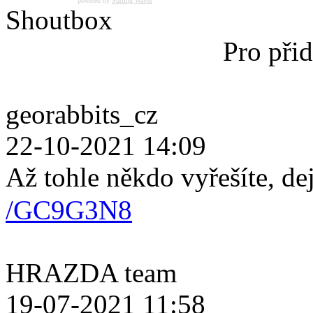
powered by
Surfing Waves
Shoutbox
Pro přid
georabbits_cz
22-10-2021 14:09
Až tohle někdo vyřešíte, de
/GC9G3N8
HRAZDA team
19-07-2021 11:58