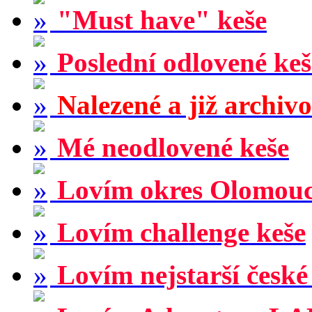
"Must have" keše
Poslední odlovené keš
Nalezené a již archiv
Mé neodlovené keše
Lovím okres Olomou
Lovím challenge keše
Lovím nejstarší české