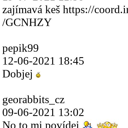
zajímavá keš https://coord.i
/GCNHZY
pepik99
12-06-2021 18:45
Dobjej
georabbits_cz
09-06-2021 13:02
No to mi povídej