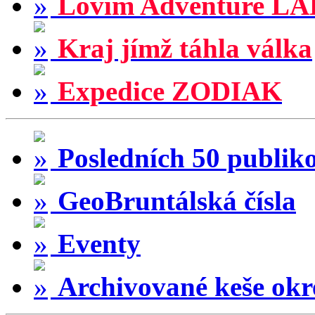
Lovím Adventure LA
Kraj jímž táhla válka
Expedice ZODIAK
Posledních 50 publik
GeoBruntálská čísla
Eventy
Archivované keše okr