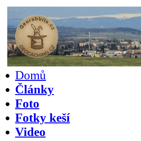
Domů
Články
Foto
Fotky keší
Video