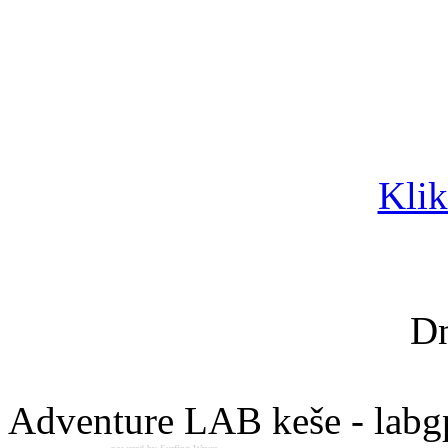
Klik
Dn
Adventure LAB keše - labg