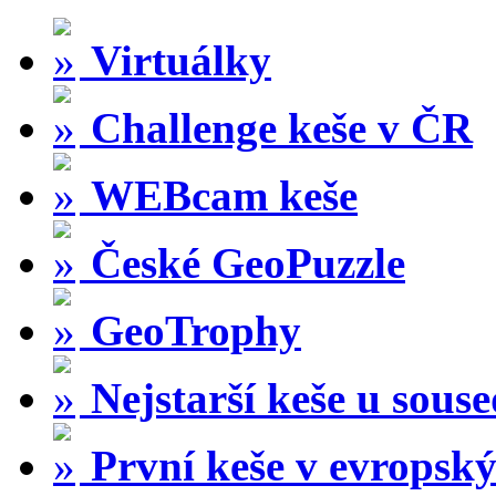
Virtuálky
Challenge keše v ČR
WEBcam keše
České GeoPuzzle
GeoTrophy
Nejstarší keše u sous
První keše v evropský