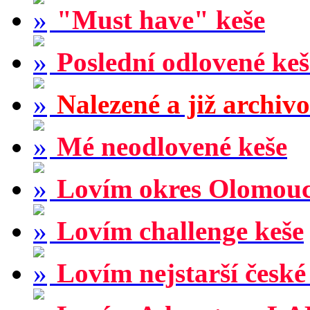
"Must have" keše
Poslední odlovené keš
Nalezené a již archiv
Mé neodlovené keše
Lovím okres Olomou
Lovím challenge keše
Lovím nejstarší české