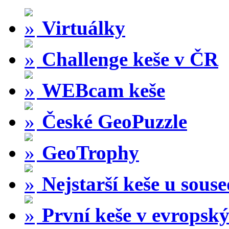
Virtuálky
Challenge keše v ČR
WEBcam keše
České GeoPuzzle
GeoTrophy
Nejstarší keše u sous
První keše v evropský