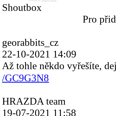
powered by
Surfing Waves
Shoutbox
Pro přid
georabbits_cz
22-10-2021 14:09
Až tohle někdo vyřešíte, de
/GC9G3N8
HRAZDA team
19-07-2021 11:58