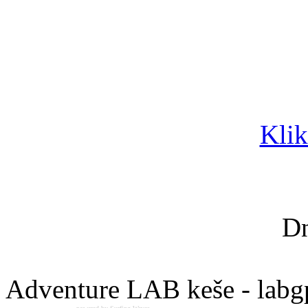
Klik
Dn
Adventure LAB keše - labg