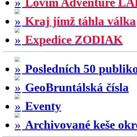
Lovím Adventure LA
Kraj jímž táhla válka
Expedice ZODIAK
Posledních 50 publik
GeoBruntálská čísla
Eventy
Archivované keše okr