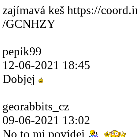
zajímavá keš https://coord.i
/GCNHZY
pepik99
12-06-2021 18:45
Dobjej
georabbits_cz
09-06-2021 13:02
No to mi povídej