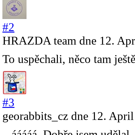
#2
HRAZDA team
dne 12. Apr
To uspěchali, něco tam ješt
#3
georabbits_cz
dne 12. Apri
...ááááá. Dobře jsem udělal,