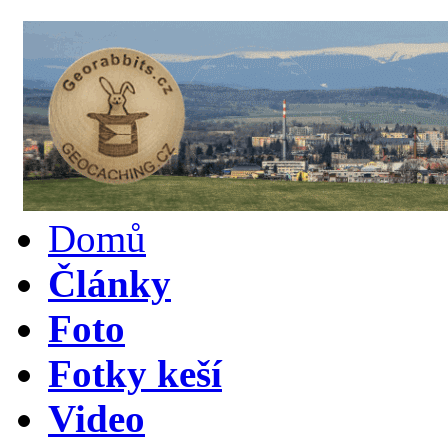
Domů
Články
Foto
Fotky keší
Video