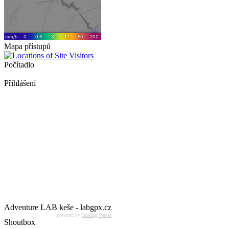
Mapa přístupů
Počítadlo
Přihlášení
Adventure LAB keše - labgpx.cz
powered by
Surfing Waves
Shoutbox