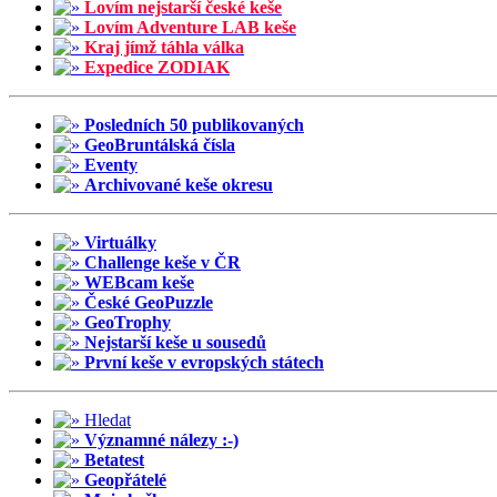
Lovím nejstarší české keše
Lovím Adventure LAB keše
Kraj jímž táhla válka
Expedice ZODIAK
Posledních 50 publikovaných
GeoBruntálská čísla
Eventy
Archivované keše okresu
Virtuálky
Challenge keše v ČR
WEBcam keše
České GeoPuzzle
GeoTrophy
Nejstarší keše u sousedů
První keše v evropských státech
Hledat
Významné nálezy :-)
Betatest
Geopřátelé