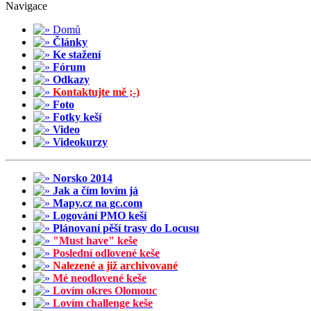
Navigace
Domů
Články
Ke stažení
Fórum
Odkazy
Kontaktujte mě ;-)
Foto
Fotky keší
Video
Videokurzy
Norsko 2014
Jak a čím lovím já
Mapy.cz na gc.com
Logování PMO keší
Plánovaní pěší trasy do Locusu
"Must have" keše
Poslední odlovené keše
Nalezené a již archivované
Mé neodlovené keše
Lovím okres Olomouc
Lovím challenge keše