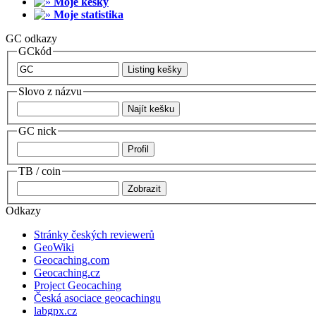
Moje kešky
Moje statistika
GC odkazy
GCkód
Slovo z názvu
GC nick
TB / coin
Odkazy
Stránky českých reviewerů
GeoWiki
Geocaching.com
Geocaching.cz
Project Geocaching
Česká asociace geocachingu
labgpx.cz