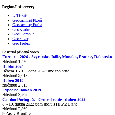
Regionální servery
U Tiskaře
Geocaching Plzeň
Geocaching Praha
GeoKladno
GeoOlomouc
GeoSever
GeoTřebíč
Poslední přidaná videa
Euro trip 2024 - Švýcarsko, Itálie, Monako, Francie, Rakousko
zhlédnutí 1,570
Dublin 2024
Během 9. - 13. ledna 2024 jsme společně...
zhlédnutí 2,018
Duben 2019
zhlédnutí 2,511
Expedice Balkán 2019
zhlédnutí 3,202
Camino Portugués - Central route - duben 2022
8. - 19. dubna 2022 jsem spolu s HRAZDA te...
zhlédnutí 2,860
Počasí v Bruntále