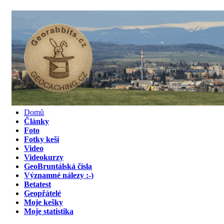
Domů
Články
Foto
Fotky keší
Video
Videokurzy
GeoBruntálská čísla
Významné nálezy :-)
Betatest
Geopřátelé
Moje kešky
Moje statistika