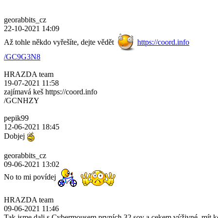
georabbits_cz
22-10-2021 14:09
Až tohle někdo vyřešíte, dejte vědět
https://coord.info
/GC9G3N8
HRAZDA team
19-07-2021 11:58
zajímavá keš https://coord.info
/GCNHZY
pepik99
12-06-2021 18:45
Dobjej
georabbits_cz
09-06-2021 13:02
No to mi povídej
HRAZDA team
09-06-2021 11:46
Tak jsme dali s Cybermousem prvních 32 sov a cekem výživné, mít k