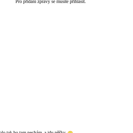
Pro přidání zprávy se musíte přihlásit.
olo tak ho tam nechám, a jdu pěšky