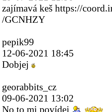
zajímavá keš https://coord.i
/GCNHZY
pepik99
12-06-2021 18:45
Dobjej
georabbits_cz
09-06-2021 13:02
No to mi povídej