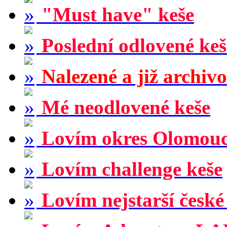
"Must have" keše
Poslední odlovené keš
Nalezené a již archiv
Mé neodlovené keše
Lovím okres Olomou
Lovím challenge keše
Lovím nejstarší české