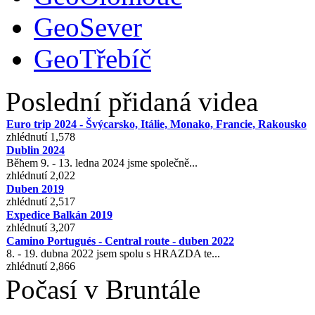
GeoSever
GeoTřebíč
Poslední přidaná videa
Euro trip 2024 - Švýcarsko, Itálie, Monako, Francie, Rakousko
zhlédnutí 1,578
Dublin 2024
Během 9. - 13. ledna 2024 jsme společně...
zhlédnutí 2,022
Duben 2019
zhlédnutí 2,517
Expedice Balkán 2019
zhlédnutí 3,207
Camino Portugués - Central route - duben 2022
8. - 19. dubna 2022 jsem spolu s HRAZDA te...
zhlédnutí 2,866
Počasí v Bruntále