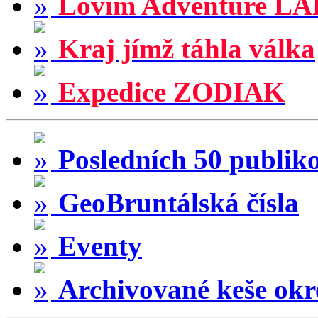
Lovím Adventure LA
Kraj jímž táhla válka
Expedice ZODIAK
Posledních 50 publik
GeoBruntálská čísla
Eventy
Archivované keše okr