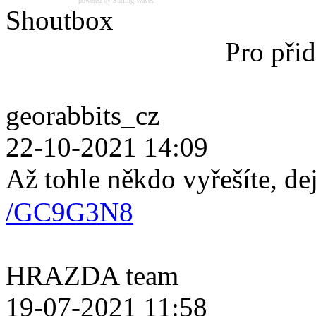
powered by
Surfing Waves
Shoutbox
Pro přid
georabbits_cz
22-10-2021 14:09
Až tohle někdo vyřešíte, de
/GC9G3N8
HRAZDA team
19-07-2021 11:58