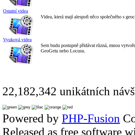
Ostatní videa
Videa, která mají alespoň něco společného s ge
Vyuková videa
Sem budu postupně přidávat různá, mnou vytvoře
GeoGetu nebo Locusu.
22,182,342 unikátních návš
Powered by
PHP-Fusion
Co
Released as free software w