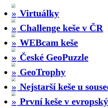
Virtuálky
Challenge keše v ČR
WEBcam keše
České GeoPuzzle
GeoTrophy
Nejstarší keše u sous
První keše v evropský