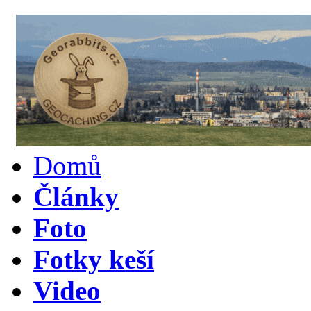
Domů
Články
Foto
Fotky keší
Video