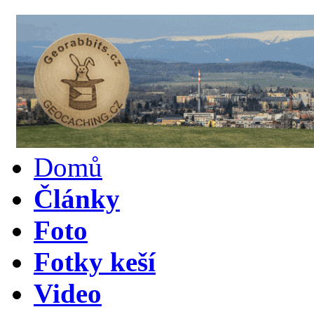
Domů
Články
Foto
Fotky keší
Video