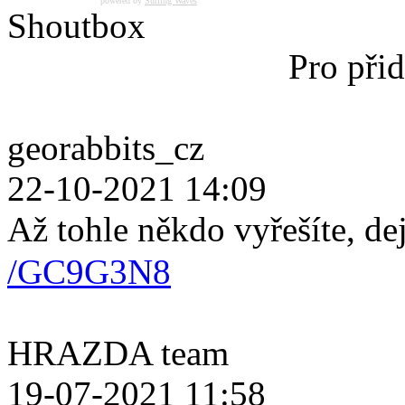
powered by
Surfing Waves
Shoutbox
Pro přid
georabbits_cz
22-10-2021 14:09
Až tohle někdo vyřešíte, de
/GC9G3N8
HRAZDA team
19-07-2021 11:58