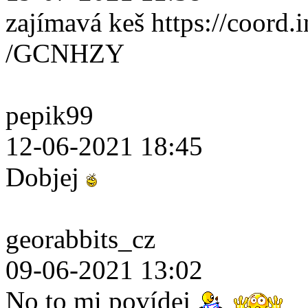
zajímavá keš https://coord.i
/GCNHZY
pepik99
12-06-2021 18:45
Dobjej
georabbits_cz
09-06-2021 13:02
No to mi povídej