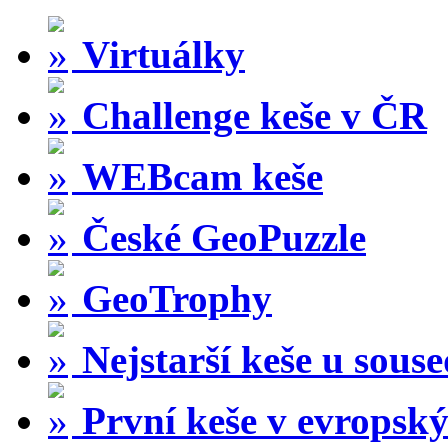
Virtuálky
Challenge keše v ČR
WEBcam keše
České GeoPuzzle
GeoTrophy
Nejstarší keše u sous
První keše v evropský