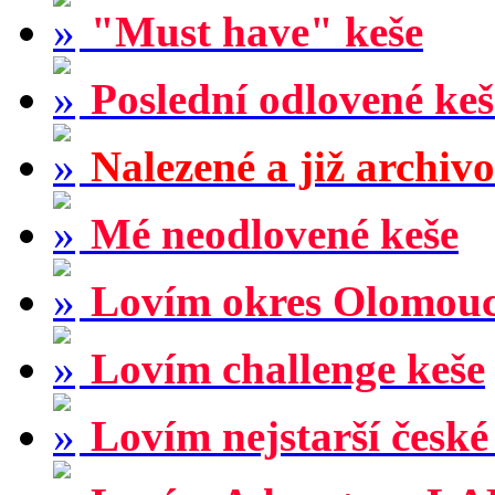
"Must have" keše
Poslední odlovené keš
Nalezené a již archiv
Mé neodlovené keše
Lovím okres Olomou
Lovím challenge keše
Lovím nejstarší české