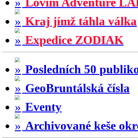
Lovím Adventure LA
Kraj jímž táhla válka
Expedice ZODIAK
Posledních 50 publik
GeoBruntálská čísla
Eventy
Archivované keše okr