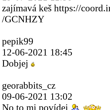
zajímavá keš https://coord.i
/GCNHZY
pepik99
12-06-2021 18:45
Dobjej
georabbits_cz
09-06-2021 13:02
No to mi povídej