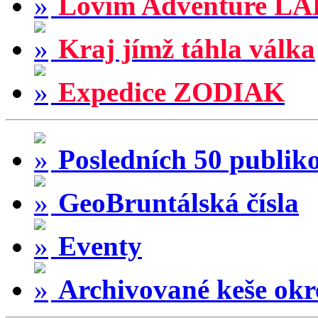
Lovím Adventure LA
Kraj jímž táhla válka
Expedice ZODIAK
Posledních 50 publik
GeoBruntálská čísla
Eventy
Archivované keše okr