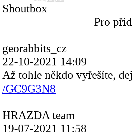
powered by
Surfing Waves
Shoutbox
Pro přid
georabbits_cz
22-10-2021 14:09
Až tohle někdo vyřešíte, de
/GC9G3N8
HRAZDA team
19-07-2021 11:58