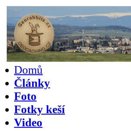
Domů
Články
Foto
Fotky keší
Video