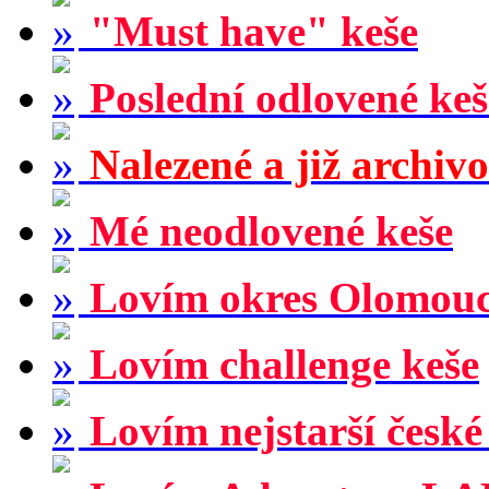
"Must have" keše
Poslední odlovené keš
Nalezené a již archiv
Mé neodlovené keše
Lovím okres Olomou
Lovím challenge keše
Lovím nejstarší české