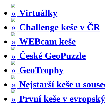
Virtuálky
Challenge keše v ČR
WEBcam keše
České GeoPuzzle
GeoTrophy
Nejstarší keše u sous
První keše v evropský