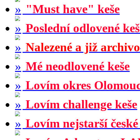
"Must have" keše
Poslední odlovené keš
Nalezené a již archiv
Mé neodlovené keše
Lovím okres Olomou
Lovím challenge keše
Lovím nejstarší české