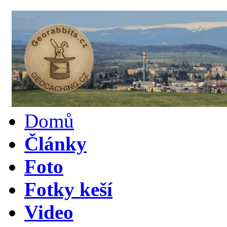
Domů
Články
Foto
Fotky keší
Video