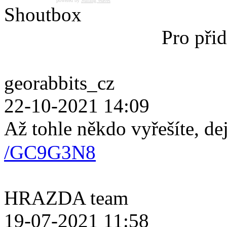
powered by
Surfing Waves
Shoutbox
Pro přid
georabbits_cz
22-10-2021 14:09
Až tohle někdo vyřešíte, de
/GC9G3N8
HRAZDA team
19-07-2021 11:58