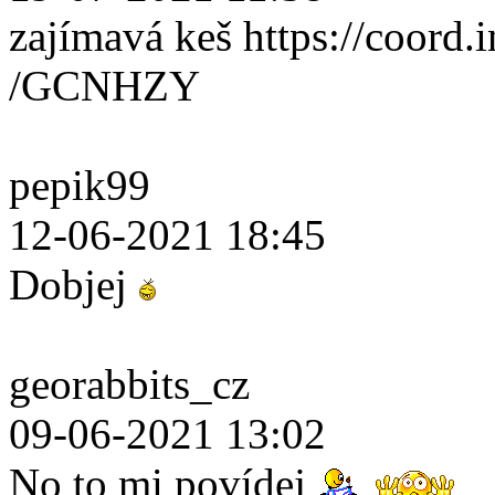
zajímavá keš https://coord.i
/GCNHZY
pepik99
12-06-2021 18:45
Dobjej
georabbits_cz
09-06-2021 13:02
No to mi povídej