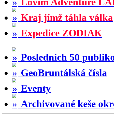
Lovím Adventure LA
Kraj jímž táhla válka
Expedice ZODIAK
Posledních 50 publik
GeoBruntálská čísla
Eventy
Archivované keše okr