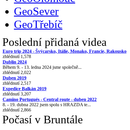
GeoSever
GeoTřebíč
Poslední přidaná videa
Euro trip 2024 - Švýcarsko, Itálie, Monako, Francie, Rakousko
zhlédnutí 1,578
Dublin 2024
Během 9. - 13. ledna 2024 jsme společně...
zhlédnutí 2,022
Duben 2019
zhlédnutí 2,517
Expedice Balkán 2019
zhlédnutí 3,207
Camino Portugués - Central route - duben 2022
8. - 19. dubna 2022 jsem spolu s HRAZDA te...
zhlédnutí 2,866
Počasí v Bruntále