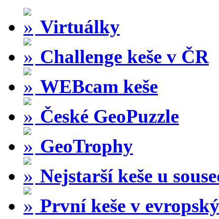
Virtuálky
Challenge keše v ČR
WEBcam keše
České GeoPuzzle
GeoTrophy
Nejstarší keše u sous
První keše v evropský